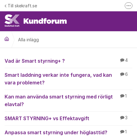
Hoppa till innehåll
Till skekraft.se
Fler
entuella driftstörningar i el- fjärrvärme eller fibernätet
Driftinformation
Alla inlägg
Alla inlägg
Vad är Smart styrning+ ?
4
Smart laddning verkar inte fungera, vad kan
6
vara problemet?
Kan man använda smart styrning med rörligt
1
elavtal?
SMART STYRNING+ vs Effektavgift
3
Anpassa smart styrning under höglasttid?
1