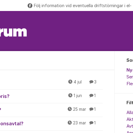
Följ information vid eventuella driftstörningar i el-
So
Ny
Sen
4 jul
3
Fl
pris?
1 jun
1
Fil
?
25 mar
1
All
Akt
ionsavtal?
23 mar
1
Avt