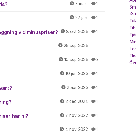
Ap
ris?
7 mar
1
Sma
Kv
27 jan
1
Fak
Fib
äggning vid minuspriser?
8 okt 2025
1
Fjä
Min
25 sep 2025
Lad
Eln
10 sep 2025
3
Övr
10 jun 2025
1
vart?
2 apr 2025
1
ning?
2 dec 2024
1
iser har ni?
7 nov 2022
1
4 nov 2022
1