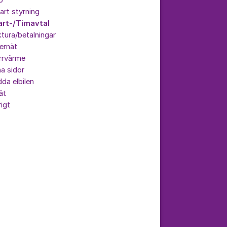
p
rt styrning
art-/Timavtal
tura/betalningar
ernät
rrvärme
a sidor
da elbilen
ät
igt