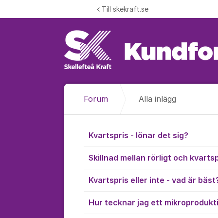
Hoppa till innehåll
Till skekraft.se
Forum
Alla inlägg
Alla inlägg
Kvartspris - lönar det sig?
Skillnad mellan rörligt och kvarts
Kvartspris eller inte - vad är bäst
Hur tecknar jag ett mikroprodukt