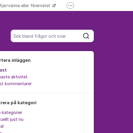
 fjärrvärme eller fibernätet
Fler supportlänkar
Driftinformation
Sök bland alla inlägg
Sök
rtera inläggen
ast
aste aktivitet
est kommentarer
trera på kategori
a kategorier
uellt just nu
al