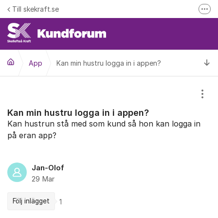
Hoppa till innehåll
Till skekraft.se
Fler
entuella driftstörningar i el- fjärrvärme eller fibernätet
Driftinformation
Ti
App
Kan min hustru logga in i appen?
Visa
Kan min hustru logga in i appen?
Kan hustrun stå med som kund så hon kan logga in
på eran app?
Jan-Olof
29 Mar
Följ inlägget
1