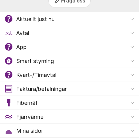
Fråga oss
Aktuellt just nu
Avtal
App
Smart styrning
Kvart-/Timavtal
Faktura/betalningar
Fibernät
Fjärrvärme
Mina sidor