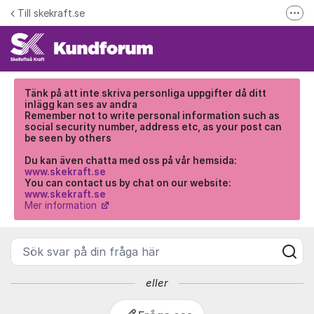
Hoppa till innehåll
Till skekraft.se
Fler
Kundforum - Skellefteå Kraft
entuella driftstörningar i el- fjärrvärme eller fibernätet
Driftinformation
Tänk på a
tt inte skriva personliga uppgifter då ditt
inlägg kan ses av andra
Remember not to write personal information such as
social security number, address etc, as your post can
be seen by others
Du kan även chatta med oss på vår hemsida:
www.skekraft.se
You can contact us by chat on our website:
www.skekraft.se
Mer information
Sök svar på din fråga här
eller