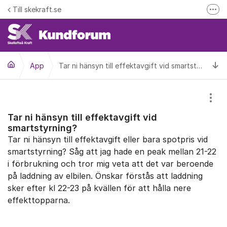
Hoppa till innehåll
Till skekraft.se
Fler
entuella driftstörningar i el- fjärrvärme eller fibernätet
Driftinformation
Ti
App
Tar ni hänsyn till effektavgift vid smartstyrning?
Visa
Tar ni hänsyn till effektavgift vid
smartstyrning?
Tar ni hänsyn till effektavgift eller bara spotpris vid
smartstyrning? Såg att jag hade en peak mellan 21-22
i förbrukning och tror mig veta att det var beroende
på laddning av elbilen. Önskar förstås att laddning
sker efter kl 22-23 på kvällen för att hålla nere
effekttopparna.