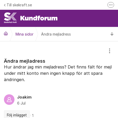
Hoppa till innehåll
Till skekraft.se
Fler
entuella driftstörningar i el- fjärrvärme eller fibernätet
Driftinformation
Ti
Mina sidor
Ändra mejladress
Visa
Ändra mejladress
Hur ändrar jag min mejladress? Det finns fält för mejl
under mitt konto men ingen knapp för att spara
ändringen.
Joakim
6 Jul
Följ inlägget
1