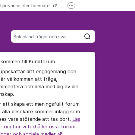
 fjärrvärme eller fibernätet
Fler supportlänkar
Driftinformation
Sök bland alla inlägg
Sök
umet
lkommen till Kundforum.
te kommentaren
 uppskattar ditt engagemang och
 är välkommen att fråga,
ällningar för inlägg/kommentar
mmentera och dela med dig av din
nskap.
r att skapa ett meningsfullt forum
r alla besökare kommer inlägg som
ses vara stötande att tas bort.
Läs
r om hur vi förhåller oss i forum,
oggar och sociala medier.