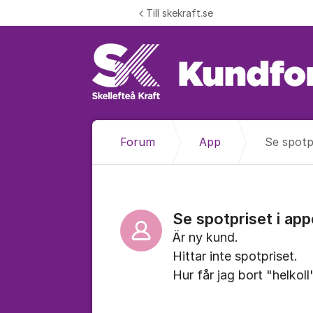
Hoppa till innehåll
Till skekraft.se
Forum
App
Se spotp
Se spotpriset i ap
Är ny kund.
Hittar inte spotpriset.
Hur får jag bort "helkoll