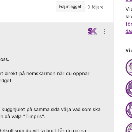
Följ inlägget
0
följare
Vi
kl
fö
da
Visa/dölj ins
Vi
 oss.
et direkt på hemskärmen när du öppnar
idget.
a kugghjulet på samma sida välja vad som ska
h då välja "Timpris".
elkoll som du vill ta bort får du gärna