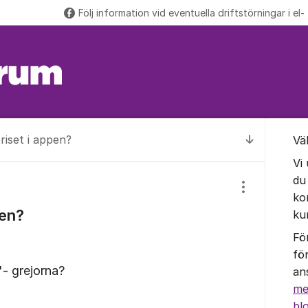
Följ information vid eventuella driftstörningar i el-
Om for
riset i appen?
Vä
Till senas
Vi
du
Visa/dölj inst
ko
pen?
ku
Fö
fö
"- grejorna?
an
me
bl