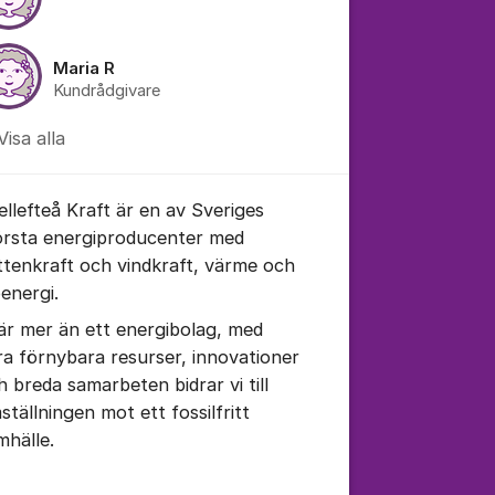
Maria R
Kundrådgivare
Visa alla
ellefteå Kraft är en av Sveriges
örsta energiproducenter med
ttenkraft och vindkraft, värme och
oenergi.
 är mer än ett energibolag, med
ra förnybara resurser, innovationer
h breda samarbeten bidrar vi till
ställningen mot ett fossilfritt
mhälle.