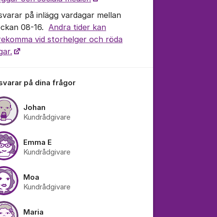
 svarar på inlägg vardagar mellan
ockan 08-16.
Andra tider kan
rekomma vid storhelger och röda
gar.
tällningar för inlägg/kommentar
 svarar på dina frågor
Johan
Kundrådgivare
Emma E
Kundrådgivare
Moa
Kundrådgivare
Maria