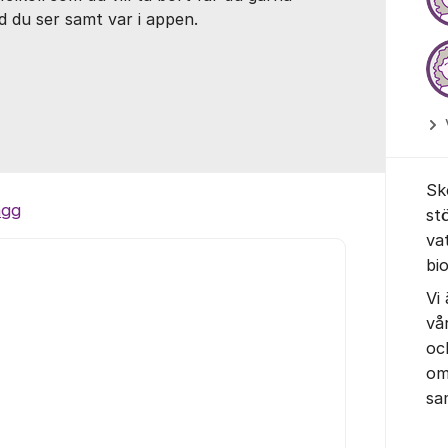
d du ser samt var i appen.
Sk
ägg
st
va
bi
Vi
vå
oc
om
sa