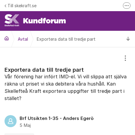
Hoppa till innehåll
Till skekraft.se
Fler
entuella driftstörningar i el- fjärrvärme eller fibernätet
Driftinformation
Ti
Avtal
Exportera data till tredje part
Visa
Exportera data till tredje part
Vår förening har infört IMD-el. Vi vill slippa att själva
räkna ut priset vi ska debitera våra hushåll. Kan
Skellefteå Kraft exportera uppgifter till tredje part i
stället?
Brf Utsikten 1-35 - Anders Egerö
5 Maj