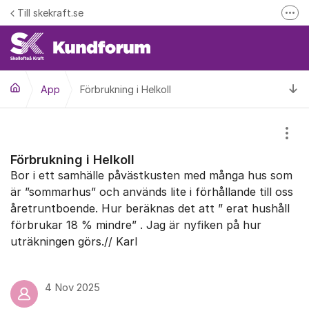
Hoppa till innehåll
Till skekraft.se
Fler
entuella driftstörningar i el- fjärrvärme eller fibernätet
Driftinformation
Ti
App
Förbrukning i Helkoll
Visa
Förbrukning i Helkoll
Bor i ett samhälle påvästkusten med många hus som
är ”sommarhus” och används lite i förhållande till oss
åretruntboende. Hur beräknas det att ” erat hushåll
förbrukar 18 % mindre” . Jag är nyfiken på hur
uträkningen görs.// Karl
4 Nov 2025