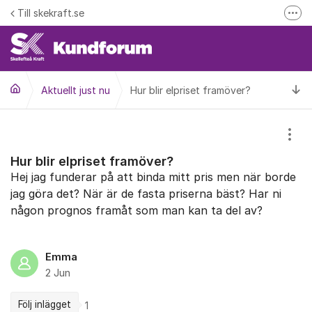
Hoppa till innehåll
Till skekraft.se
Fler
entuella driftstörningar i el- fjärrvärme eller fibernätet
Driftinformation
Ti
Aktuellt just nu
Hur blir elpriset framöver?
Visa
Hur blir elpriset framöver?
Hej jag funderar på att binda mitt pris men när borde
jag göra det? När är de fasta priserna bäst? Har ni
någon prognos framåt som man kan ta del av?
Emma
2 Jun
Följ inlägget
1