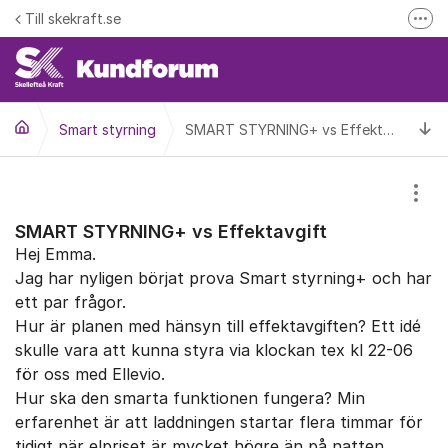
Hoppa till innehåll
Till skekraft.se
Fler
entuella driftstörningar i el- fjärrvärme eller fibernätet
Driftinformation
Ti
Smart styrning
SMART STYRNING+ vs Effektavgift
Visa
SMART STYRNING+ vs Effektavgift
Hej Emma.
Jag har nyligen börjat prova Smart styrning+ och har
ett par frågor.
Hur är planen med hänsyn till effektavgiften? Ett idé
skulle vara att kunna styra via klockan tex kl 22-06
för oss med Ellevio.
Hur ska den smarta funktionen fungera? Min
erfarenhet är att laddningen startar flera timmar för
tidigt när elpriset är mycket högre än på natten.