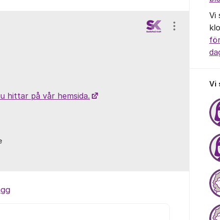
Vi
kl
Visa/dölj ins
fö
da
Vi
u hittar på vår hemsida.
e
ägg