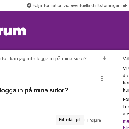
Följ information vid eventuella driftstörningar i el-
Om for
rför kan jag inte logga in på mina sidor?
Vä
Till senas
Vi
du
Visa/dölj inst
ko
 logga in på mina sidor?
ku
Fö
fö
an
Följ inlägget
1
följare
me
bl