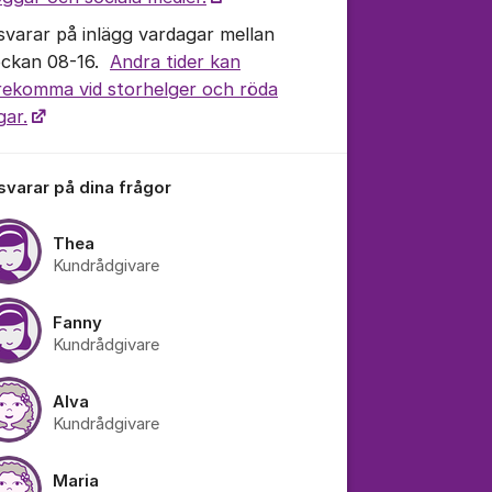
 svarar på inlägg vardagar mellan
ockan 08-16.
Andra tider kan
tällningar för inlägg/kommentar
rekomma vid storhelger och röda
gar.
 svarar på dina frågor
Thea
Kundrådgivare
Fanny
Kundrådgivare
Alva
Kundrådgivare
Maria