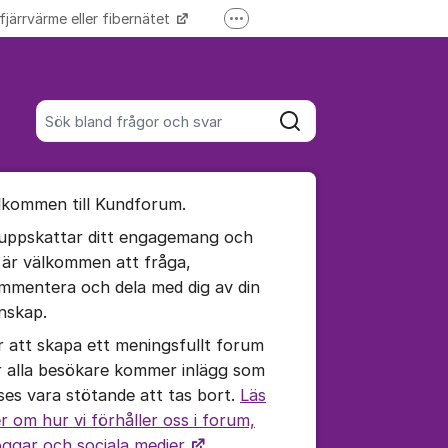
 fjärrvärme eller fibernätet
Fler supportlänkar
Driftinformation
Sök bland alla inlägg
Sök
umet
lkommen till Kundforum.
te kommentaren
 uppskattar ditt engagemang och
 är välkommen att fråga,
ällningar för inlägg/kommentar
mmentera och dela med dig av din
nskap.
r att skapa ett meningsfullt forum
r alla besökare kommer inlägg som
ses vara stötande att tas bort.
Läs
r om hur vi förhåller oss i forum,
oggar och sociala medier.