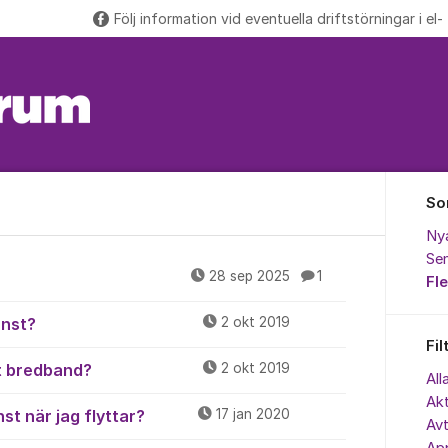
Följ information vid eventuella driftstörningar i el-
So
Ny
Sen
28 sep 2025
1
Fl
änst?
2 okt 2019
Fil
tt bredband?
2 okt 2019
All
Akt
t när jag flyttar?
17 jan 2020
Avt