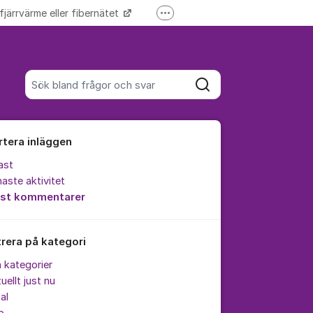
 fjärrvärme eller fibernätet
Fler supportlänkar
Driftinformation
Sök bland alla inlägg
Sök
rtera inläggen
ast
aste aktivitet
est kommentarer
trera på kategori
a kategorier
uellt just nu
al