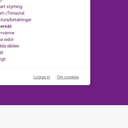
p
rt styrning
rt-/Timavtal
tura/betalningar
bernät
rrvärme
a sidor
da elbilen
ät
igt
Logga in
Om cookies