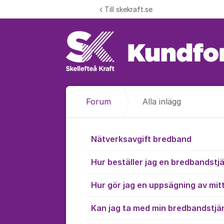
Hoppa till innehåll
Till skekraft.se
Forum
Alla inlägg
Alla inlägg
Nätverksavgift bredband
Hur beställer jag en bredbandstj
Hur gör jag en uppsägning av mi
Kan jag ta med min bredbandstjäns