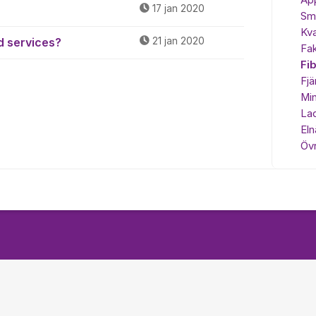
Ap
17 jan 2020
Sma
Kva
d services?
21 jan 2020
Fak
Fi
Fjä
Min
Lad
Eln
Övr