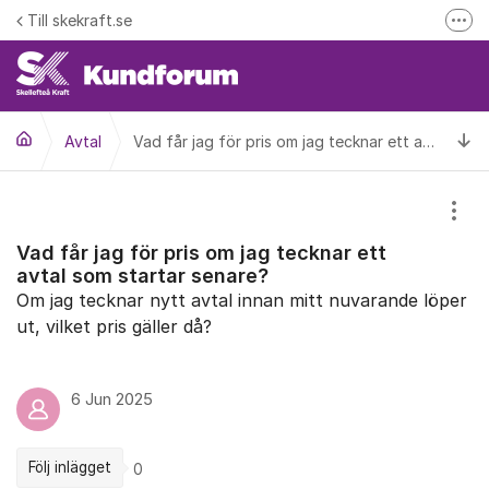
Hoppa till innehåll
Till skekraft.se
Fler
entuella driftstörningar i el- fjärrvärme eller fibernätet
Driftinformation
Ti
Avtal
Vad får jag för pris om jag tecknar ett avtal som startar senare?
Visa
Vad får jag för pris om jag tecknar ett
avtal som startar senare?
Om jag tecknar nytt avtal innan mitt nuvarande löper
ut, vilket pris gäller då?
6 Jun 2025
Följ inlägget
0