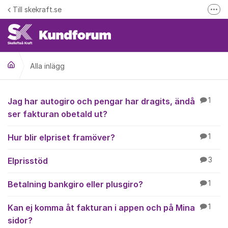
Hoppa till innehåll
Till skekraft.se
Fler
entuella driftstörningar i el- fjärrvärme eller fibernätet
Driftinformation
Alla inlägg
Alla inlägg
Jag har autogiro och pengar har dragits, ändå
1
ser fakturan obetald ut?
Hur blir elpriset framöver?
1
Elprisstöd
3
Betalning bankgiro eller plusgiro?
1
Kan ej komma åt fakturan i appen och på Mina
1
sidor?