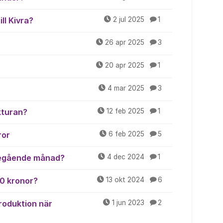
ll Kivra?
2 jul 2025
1
26 apr 2025
3
20 apr 2025
1
4 mar 2025
3
kturan?
12 feb 2025
1
ror
6 feb 2025
5
öregående månad?
4 dec 2024
1
 0 kronor?
13 okt 2024
6
roduktion när
1 jun 2023
2