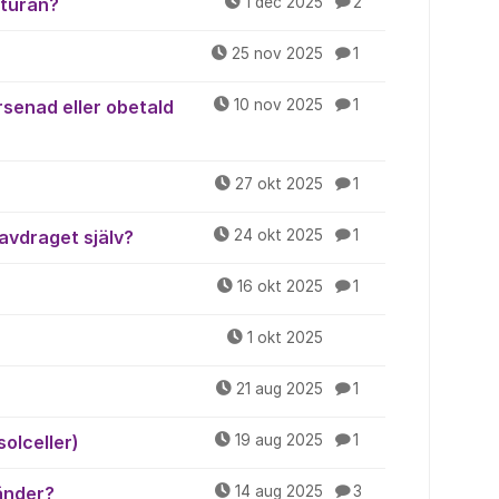
kturan?
1 dec 2025
2
25 nov 2025
1
senad eller obetald
10 nov 2025
1
27 okt 2025
1
avdraget själv?
24 okt 2025
1
16 okt 2025
1
1 okt 2025
21 aug 2025
1
solceller)
19 aug 2025
1
änder?
14 aug 2025
3