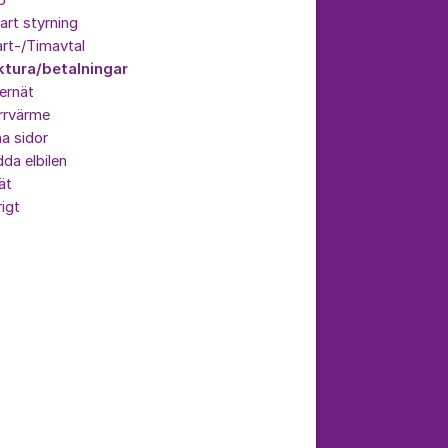
p
rt styrning
rt-/Timavtal
ktura/betalningar
ernät
rrvärme
a sidor
da elbilen
ät
igt