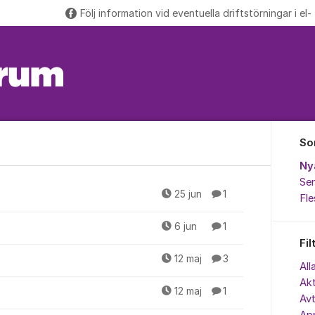
Följ information vid eventuella driftstörningar i el-
So
Ny
Sen
25 jun
1
Fl
6 jun
1
Fil
12 maj
3
All
Akt
12 maj
1
Avt