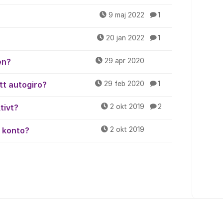
9 maj 2022
1
20 jan 2022
1
en?
29 apr 2020
tt autogiro?
29 feb 2020
1
tivt?
2 okt 2019
2
t konto?
2 okt 2019