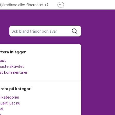
 fjärrvärme eller fibernätet
Fler supportlänkar
Driftinformation
Sök bland alla inlägg
Sök
rtera inläggen
ast
aste aktivitet
est kommentarer
trera på kategori
a kategorier
uellt just nu
al