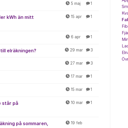
Ap
5 maj
1
Sma
Kva
fler kWh än mitt
15 apr
1
Fa
Fib
Fjä
6 apr
1
Min
Lad
till elräkningen?
29 mar
3
Eln
Övr
27 mar
3
17 mar
1
15 mar
1
e står på
10 mar
1
lräkning på sommaren,
19 feb