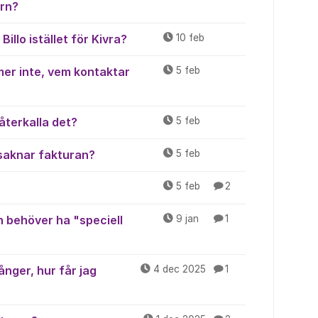
ern?
Billo istället för Kivra?
10 feb
er inte, vem kontaktar
5 feb
återkalla det?
5 feb
 saknar fakturan?
5 feb
5 feb
2
en behöver ha "speciell
9 jan
1
ånger, hur får jag
4 dec 2025
1